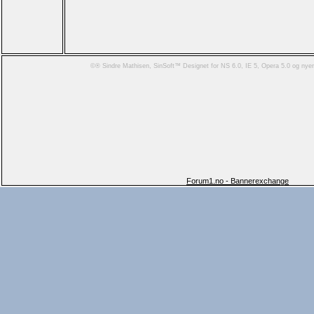
©® Sindre Mathisen, SinSoft™ Designet for NS 6.0, IE 5, Opera 5.0 og ny
Forum1.no - Bannerexchange