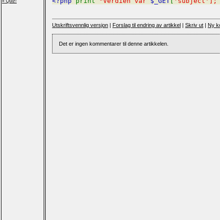
<?php
print
"Verdien var
$_GET
[
'subject'];
» Quiz!
Utskriftsvennlig versjon
|
Forslag til endring av artikkel
|
Skriv ut
|
Ny k
Det er ingen kommentarer til denne artikkelen.