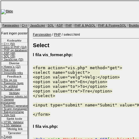
Førstesiden
|
C++
|
JavaScript
|
SQL
|
ASP
|
PHP
|
PHP & MySQL
|
PHP & PostgreSQL
|
Bruktbu
Fant ingen poster
Førstesiden
/
PHP
/ select.html
Kodearkiv
Select
+ C++ (50)
+ Intro til PHP (114)
+ PHP og databaser
+ ASP (49)
I fila vis_former.php:
+ SQL (26)
+ JavaScript (55)
Diverse
» Howto`s (22)
<form action="vis.php" method="get">
» htaccess
<select name="subject">
» Innsendte triks
<option value="velg">Velg:</option>
Feedback
» Ris og ros
<option value="en">En</option>
» Rapporter bugs
<option value="to">To</option>
» Ny artikkel
» Kontakt meg
<option value="tre">Tre</option>
Verktøy
</select>
» Generer robots.txt
» Generer
metatagger
<input type="submit" name="Submit" value="
» Redirect generator
» Scann metatagger
» Bakgrunnsfarge
</form>
» Velg font
Sjekk kode
» HTML Validator
» CSS Validator
I fila vis.php:
Tilfeldig link
Tjenester
» Forum