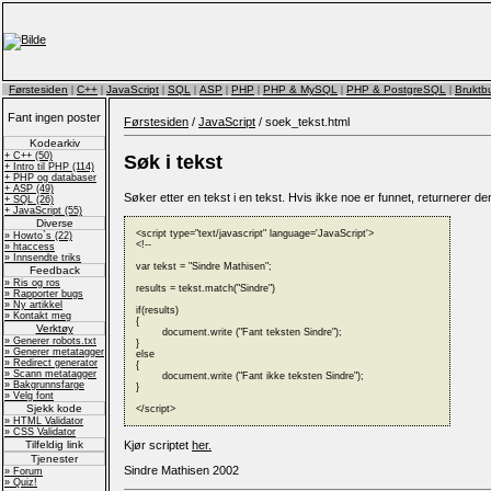
Førstesiden
|
C++
|
JavaScript
|
SQL
|
ASP
|
PHP
|
PHP & MySQL
|
PHP & PostgreSQL
|
Bruktbu
Fant ingen poster
Førstesiden
/
JavaScript
/ soek_tekst.html
Kodearkiv
+ C++ (50)
Søk i tekst
+ Intro til PHP (114)
+ PHP og databaser
+ ASP (49)
Søker etter en tekst i en tekst. Hvis ikke noe er funnet, returnerer den
+ SQL (26)
+ JavaScript (55)
Diverse
<script type="text/javascript" language='JavaScript'>

» Howto`s (22)
<!--

» htaccess
» Innsendte triks
var tekst = "Sindre Mathisen";

Feedback
» Ris og ros
results = tekst.match("Sindre")

» Rapporter bugs
» Ny artikkel
if(results)

» Kontakt meg
{

Verktøy
	document.write ("Fant teksten Sindre");

» Generer robots.txt
}

» Generer metatagger
else

» Redirect generator
{

» Scann metatagger
	document.write ("Fant ikke teksten Sindre");

» Bakgrunnsfarge
}

» Velg font
Sjekk kode
</script>
» HTML Validator
» CSS Validator
Tilfeldig link
Kjør scriptet
her.
Tjenester
Sindre Mathisen 2002
» Forum
» Quiz!