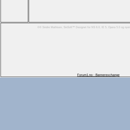
©® Sindre Mathisen, SinSoft™ Designet for NS 6.0, IE 5, Opera 5.0 og ny
Forum1.no - Bannerexchange