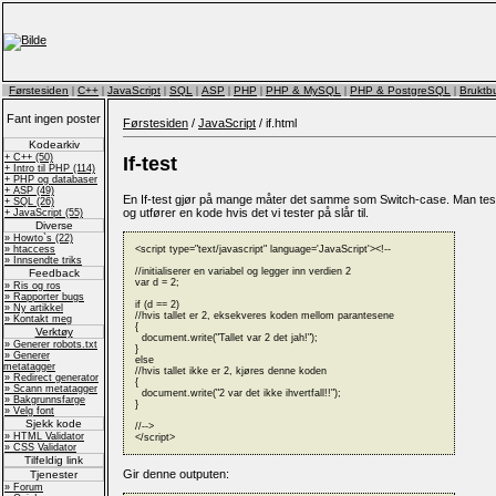
Førstesiden
|
C++
|
JavaScript
|
SQL
|
ASP
|
PHP
|
PHP & MySQL
|
PHP & PostgreSQL
|
Bruktbu
Fant ingen poster
Førstesiden
/
JavaScript
/ if.html
Kodearkiv
+ C++ (50)
If-test
+ Intro til PHP (114)
+ PHP og databaser
+ ASP (49)
En If-test gjør på mange måter det samme som Switch-case. Man test
+ SQL (26)
og utfører en kode hvis det vi tester på slår til.
+ JavaScript (55)
Diverse
» Howto`s (22)
» htaccess
<script type="text/javascript" language='JavaScript'><!--

» Innsendte triks
//initialiserer en variabel og legger inn verdien 2

Feedback
var d = 2;

» Ris og ros
» Rapporter bugs
if (d == 2)

» Ny artikkel
//hvis tallet er 2, eksekveres koden mellom parantesene 

» Kontakt meg
{

Verktøy
  document.write("Tallet var 2 det jah!");

» Generer robots.txt
}

» Generer
else

metatagger
//hvis tallet ikke er 2, kjøres denne koden

» Redirect generator
{

» Scann metatagger
  document.write("2 var det ikke ihvertfall!!");

» Bakgrunnsfarge
}	

» Velg font
Sjekk kode
//-->

» HTML Validator
</script>
» CSS Validator
Tilfeldig link
Gir denne outputen:
Tjenester
» Forum