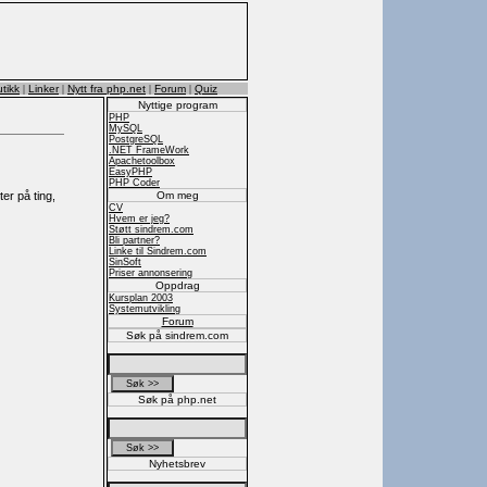
tikk
|
Linker
|
Nytt fra php.net
|
Forum
|
Quiz
Nyttige program
PHP
MySQL
PostgreSQL
.NET FrameWork
Apachetoolbox
EasyPHP
PHP Coder
Om meg
er på ting,
CV
Hvem er jeg?
Støtt sindrem.com
Bli partner?
Linke til Sindrem.com
SinSoft
Priser annonsering
Oppdrag
Kursplan 2003
Systemutvikling
Forum
Søk på sindrem.com
Søk på php.net
Nyhetsbrev