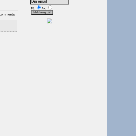
På:
Av:
kommentar