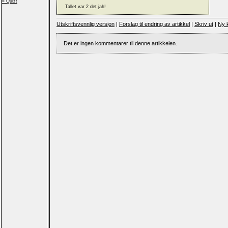
» Quiz!
Utskriftsvennlig versjon
|
Forslag til endring av artikkel
|
Skriv ut
|
Ny 
Det er ingen kommentarer til denne artikkelen.