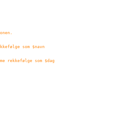
onen.
kkefølge som $navn
me rekkefølge som $dag