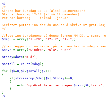
<?
/*
Sindre har bursdag 11-28 (altså 28.november)
Ola har bursdag 12-12 (altså 12.desember)
Per har bursdag 1-1 (altså 1.januar)
Scriptet puttes inn der du ønsker å skrive ut gratulasj
*/
//legg inn bursdagene på denne formen MM-DD, i samme re
$dag
= array(
"11-28"
,
"12-12"
,
"1-1"
);
//Her legger du inn navnet på den som har bursdag i sam
$navn
= array(
"Sindre"
,
"Ola"
,
"Per"
);
$today
=
date
(
"m-d"
);
$antall
=
count
(
$dag
);
for (
$k
=
0
;
$k
<
$antall
;
$k
++)
{
if(
strcasecmp
(
$dag
[
$k
],
$today
)==
0
)
{
echo
"<p>Gratulerer med dagen
$navn
[
$k
]
!</p>"
;
}
}
?>