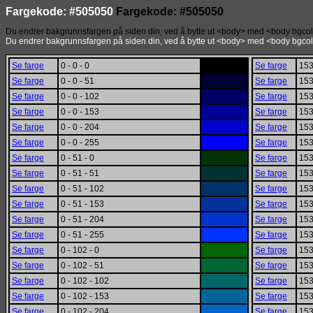
Fargekode: #505050
Fargekode: #505050
Du endrer bakgrunnsfargen på siden din, ved å bytte ut <body> med <body bgco
Du endrer bakgrunnsfargen på siden din, ved å bytte ut <body> med <body bgco
Se farge
0 - 0 - 0
Se farge
153 
Se farge
0 - 0 - 51
Se farge
153
Se farge
0 - 0 - 102
Se farge
153
Se farge
0 - 0 - 153
Se farge
153
Se farge
0 - 0 - 204
Se farge
153
Se farge
0 - 0 - 255
Se farge
153
Se farge
0 - 51 - 0
Se farge
153
Se farge
0 - 51 - 51
Se farge
153
Se farge
0 - 51 - 102
Se farge
153
Se farge
0 - 51 - 153
Se farge
153
Se farge
0 - 51 - 204
Se farge
153
Se farge
0 - 51 - 255
Se farge
153
Se farge
0 - 102 - 0
Se farge
153
Se farge
0 - 102 - 51
Se farge
153
Se farge
0 - 102 - 102
Se farge
153
Se farge
0 - 102 - 153
Se farge
153
Se farge
0 - 102 - 204
Se farge
153